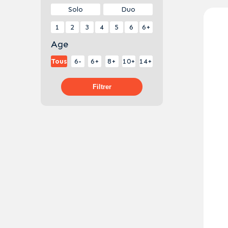
Solo
Duo
1
2
3
4
5
6
6+
Age
Tous
6-
6+
8+
10+
14+
Filtrer