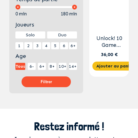
0 min
180 min
Joueurs
Solo
Duo
Unlock! 10
Game
A
1
2
3
4
5
6
6+
Adventures
36,00 €
Age
Ajouter au panier
Tous
6-
6+
8+
10+
14+
Filtrer
Restez informé !