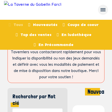
Tous
Nouveautés
Coups de coeur
Ceci n’est pas un site de e-commerce. Vous ne
Top des ventes
En ludothèque
pourrez donc pas acheter des jeux directement via
En Précommande
cette page. Après validation de votre panier, les
Taverniers vous contacteront rapidement pour vous
indiquer la disponibilité ou non des jeux demandés
et définir avec vous les modalités de paiement et
de mise à disposition dans notre boutique. Merci
pour votre soutien !
Nouveaut
Rechercher par Mot
clé