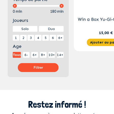
0 min
180 min
Win a Box Yu-Gi-
Joueurs
Solo
Duo
15,00 €
1
2
3
4
5
6
6+
Ajouter au pa
Age
Tous
6-
6+
8+
10+
14+
Filtrer
Restez informé !