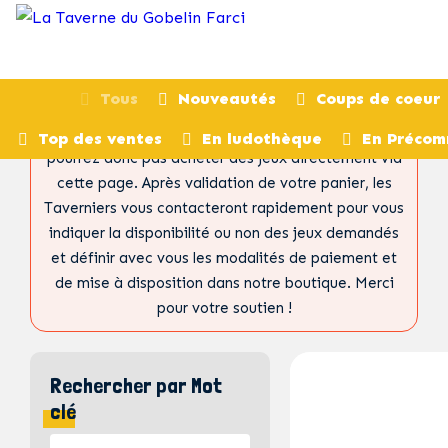
Tous
Nouveautés
Coups de coeur
Ceci n’est pas un site de e-commerce. Vous ne
Top des ventes
En ludothèque
En Préco
pourrez donc pas acheter des jeux directement via
cette page. Après validation de votre panier, les
Taverniers vous contacteront rapidement pour vous
indiquer la disponibilité ou non des jeux demandés
et définir avec vous les modalités de paiement et
de mise à disposition dans notre boutique. Merci
pour votre soutien !
Rechercher par Mot
clé