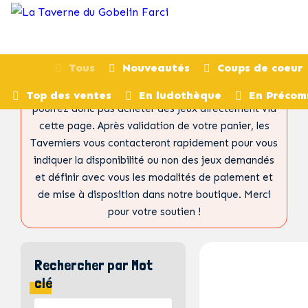
Tous
Nouveautés
Coups de coeur
Ceci n’est pas un site de e-commerce. Vous ne
Top des ventes
En ludothèque
En Préco
pourrez donc pas acheter des jeux directement via
cette page. Après validation de votre panier, les
Taverniers vous contacteront rapidement pour vous
indiquer la disponibilité ou non des jeux demandés
et définir avec vous les modalités de paiement et
de mise à disposition dans notre boutique. Merci
pour votre soutien !
Rechercher par Mot
clé