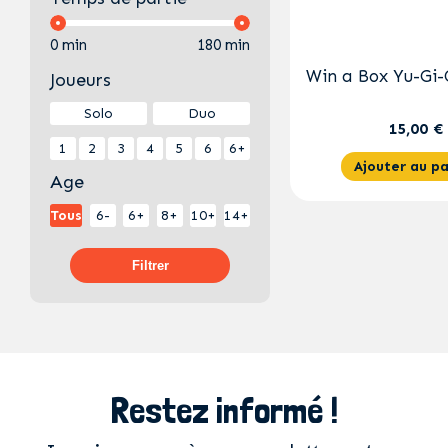
0 min
180 min
Win a Box Yu-Gi-
Joueurs
Solo
Duo
15,00 €
1
2
3
4
5
6
6+
Ajouter au pa
Age
Tous
6-
6+
8+
10+
14+
Filtrer
Restez informé !