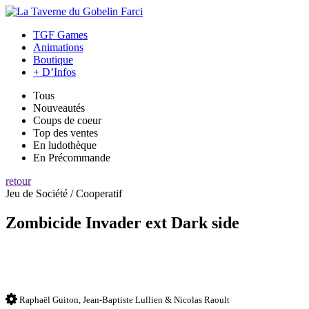
TGF Games
Animations
Boutique
+ D’Infos
Tous
Nouveautés
Coups de coeur
Top des ventes
En ludothèque
En Précommande
retour
Jeu de Société / Cooperatif
Zombicide Invader ext Dark side
Raphaël Guiton, Jean-Baptiste Lullien & Nicolas Raoult