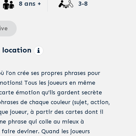
8 ans +
3-8
ive
 location
ù l’on crée ses propres phrases pour
émotions! Tous les joueurs en même
carte émotion qu’ils gardent secrète
phrases de chaque couleur (sujet, action,
e joueur, à partir des cartes dont il
ne phrase qui colle au mieux à
t faire deviner. Quand les joueurs