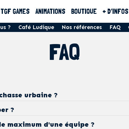
TGF GAMES
ANIMATIONS
BOUTIQUE
+ D’INFOS
us ?
Café Ludique
Nos références
FAQ
FAQ
 chasse urbaine ?
per ?
ne est une balade à énigmes qui vous fera (re)déc
ille maximum d'une équipe ?
 et ses rues atypiques, selon une thématique p
le bienvenue !