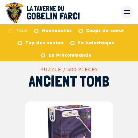
Tous
Nouveautés
Coups de coeur
Top des ventes
En ludothèque
retour
En Précommande
PUZZLE / 500 PIÈCES
ANCIENT TOMB