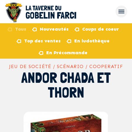
Tous
Nouveautés
Coups de coeur
Top des ventes
En ludothèque
retour
En Précommande
JEU DE SOCIÉTÉ / SCÉNARIO / COOPERATIF
ANDOR CHADA ET
THORN