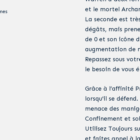
et le mortel Archa
mes
La seconde est très 
dégâts, mais prene
de 0 et son icône 
augmentation de me
Repassez sous votr
le besoin de vous é
Grâce à l’affinité
lorsqu’il se défend
menace des maniga
Confinement et soig
Utilisez Toujours s
et faites appel à l