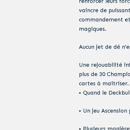
renforcer leurs for
vaincre de puissan
commandement et e
magiques.
Aucun jet de dé n’e
Une rejouabilité inf
plus de 30 Champio
cartes à maîtriser.
• Quand le Deckbui
• Un jeu Ascension 
• Plusieurs manière