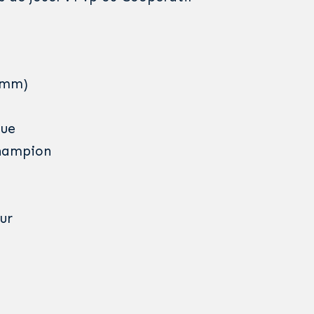
7 mm)
que
champion
ur
o