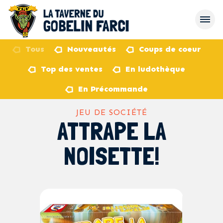
Tous
Nouveautés
Coups de coeur
Top des ventes
En ludothèque
retour
En Précommande
JEU DE SOCIÉTÉ
ATTRAPE LA
NOISETTE!