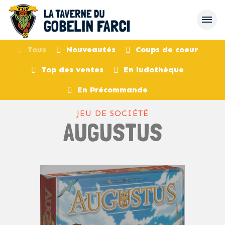
Tous
Nouveautés
Coups de coeur
Top des ventes
En ludothèque
retour
En Précommande
JEU DE SOCIÉTÉ
AUGUSTUS