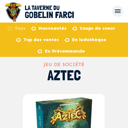
Tous
Nouveautés
Coups de coeur
Top des ventes
En ludothèque
retour
En Précommande
JEU DE SOCIÉTÉ
AZTEC