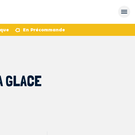
èque
En Précommande
A GLACE