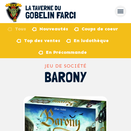
Tous
Nouveautés
Coups de coeur
Top des ventes
En ludothèque
retour
En Précommande
JEU DE SOCIÉTÉ
BARONY