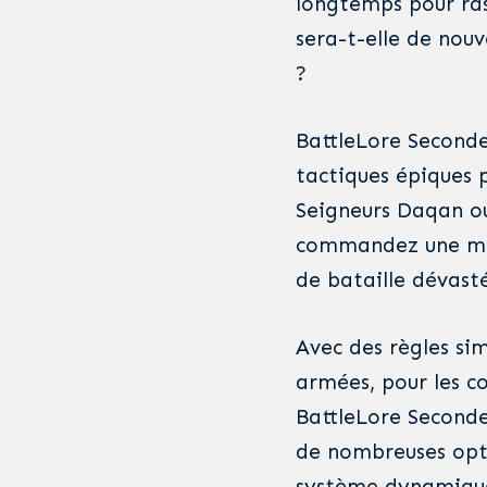
longtemps pour ras
sera-t-elle de nou
?
BattleLore Seconde
tactiques épiques p
Seigneurs Daqan ou 
commandez une mul
de bataille dévast
Avec des règles si
armées, pour les c
BattleLore Seconde
de nombreuses opti
système dynamique