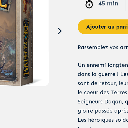
45 min
Ajouter au pani
Rassemblez vos arm
Un ennemi longtemp
dans la guerre ! L
sont de retour, le
le coeur des Terre
Seigneurs Daqan, qu
gloire passée après
Les héroïques solda