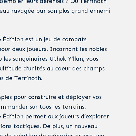
sembler leurs défenses ? Ou Terrinoth
veau ravagée par son plus grand ennemi
 Édition est un jeu de combats
our deux joueurs. Incarnant les nobles
les sanguinaires Uthuk Y’llan, vous
titude d’unités au coeur des champs
és de Terrinoth.
mples pour construire et déployer vos
ommander sur tous les terrains,
 Édition permet aux joueurs d’explorer
ons tactiques. De plus, un nouveau
 de création de scénarios assure une