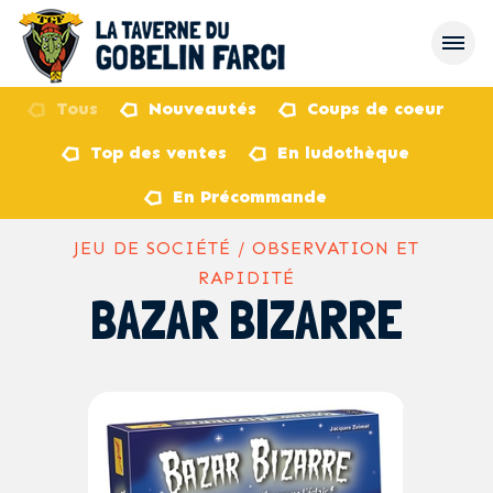
Tous
Nouveautés
Coups de coeur
Top des ventes
En ludothèque
retour
En Précommande
JEU DE SOCIÉTÉ / OBSERVATION ET
RAPIDITÉ
BAZAR BIZARRE