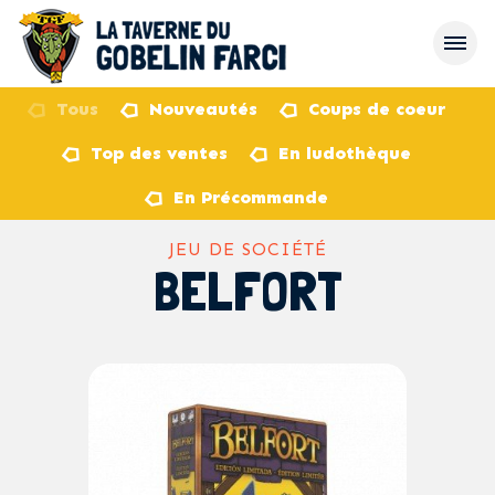
Tous
Nouveautés
Coups de coeur
Top des ventes
En ludothèque
retour
En Précommande
JEU DE SOCIÉTÉ
BELFORT