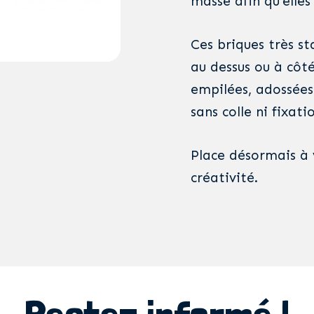
masse afin qu’elles
Ces briques très st
au dessus ou à côté
empilées, adossées 
sans colle ni fixati
Place désormais à 
créativité.