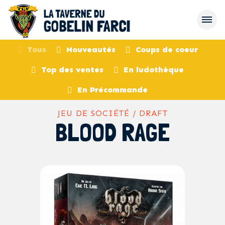
Tous
Nouveautés
Coups de coeur
Top des ventes
En ludothèque
retour
En Précommande
JEU DE SOCIÉTÉ / DRAFT
BLOOD RAGE