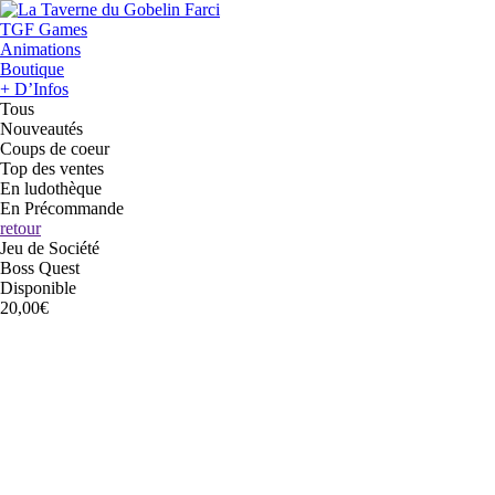
TGF Games
Animations
Boutique
+ D’Infos
Tous
Nouveautés
Coups de coeur
Top des ventes
En ludothèque
En Précommande
retour
Jeu de Société
Boss Quest
Disponible
20,00€