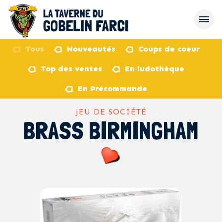
Tous
Nouveautés
Coups de coeur
Top des ventes
En ludothèque
retour
En Précommande
JEU DE SOCIÉTÉ
BRASS BIRMINGHAM