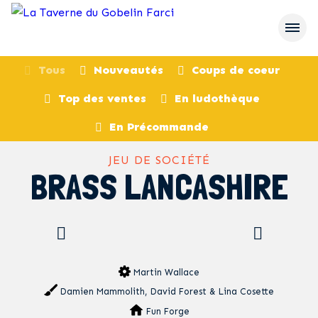
Tous
Nouveautés
Coups de coeur
Top des ventes
En ludothèque
retour
En Précommande
JEU DE SOCIÉTÉ
BRASS LANCASHIRE
Martin Wallace
Damien Mammolith, David Forest & Lina Cosette
Fun Forge