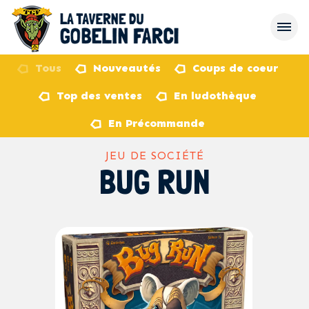
Tous
Nouveautés
Coups de coeur
Top des ventes
En ludothèque
retour
En Précommande
JEU DE SOCIÉTÉ
BUG RUN