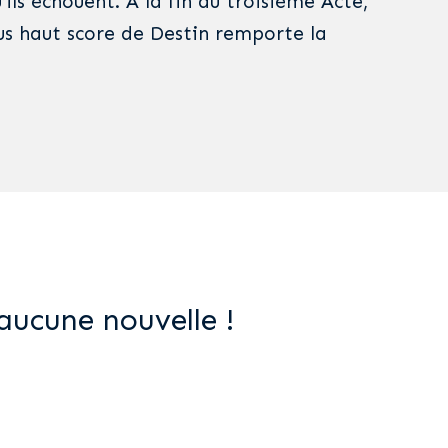
’ils échouent. À la fin du troisième Acte,
lus haut score de Destin remporte la
aucune nouvelle !