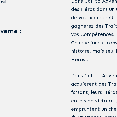
Dans Call to Advent
Neal
des Héros dans un u
de vos humbles Ori
u
gagnerez des Trait
averne :
vos Compétences.
Chaque joueur cons
histoire, mais seul
Héros !
Dans Call to Advent
acquièrent des Tra
faisant, leurs Hér
en cas de victoires
empruntent un chem