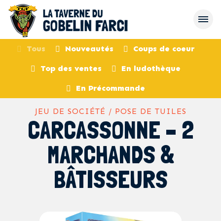
Tous
Nouveautés
Coups de coeur
Top des ventes
En ludothèque
retour
En Précommande
JEU DE SOCIÉTÉ / POSE DE TUILES
CARCASSONNE – 2
MARCHANDS &
BÂTISSEURS