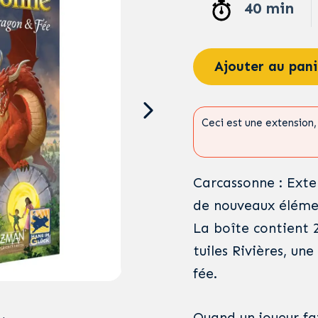
40 min
Ajouter au pani
Ceci est une extension, 
Carcassonne : Exte
de nouveaux éléme
La boîte contient 2
tuiles Rivières, un
fée.
Quand un joueur fa