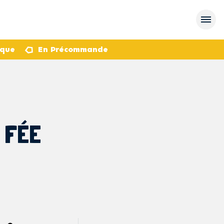
èque
En Précommande
 FÉE