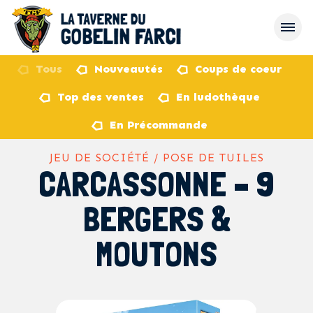
Tous
Nouveautés
Coups de coeur
Top des ventes
En ludothèque
retour
En Précommande
JEU DE SOCIÉTÉ / POSE DE TUILES
CARCASSONNE – 9
BERGERS &
MOUTONS