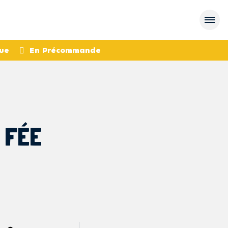
ue
En Précommande
 FÉE