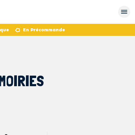
èque
En Précommande
MOIRIES