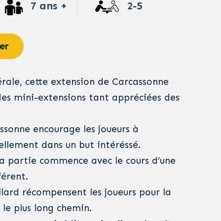
7 ans +
2-5
er
ale, cette extension de Carcassonne
es mini-extensions tant appréciées des
sonne encourage les joueurs à
ellement dans un but intéréssé.
 la partie commence avec le cours d’une
férent.
llard récompensent les joueurs pour la
t le plus long chemin.