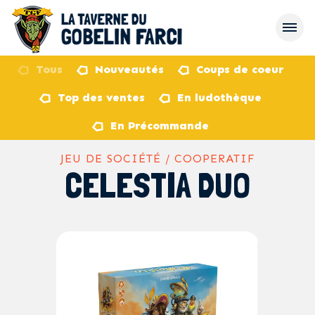
Tous
Nouveautés
Coups de coeur
Top des ventes
En ludothèque
retour
En Précommande
JEU DE SOCIÉTÉ / COOPERATIF
CELESTIA DUO