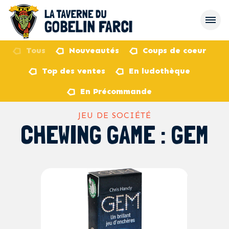
Tous
Nouveautés
Coups de coeur
Top des ventes
En ludothèque
retour
En Précommande
JEU DE SOCIÉTÉ
CHEWING GAME : GEM