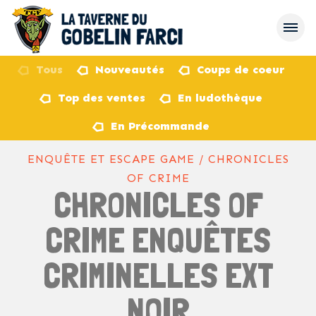
Tous
Nouveautés
Coups de coeur
Top des ventes
En ludothèque
retour
En Précommande
ENQUÊTE ET ESCAPE GAME / CHRONICLES
OF CRIME
CHRONICLES OF
CRIME ENQUÊTES
CRIMINELLES EXT
NOIR