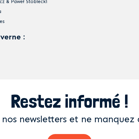
cz & Paweł Stobiecki
a
es
averne :
Restez informé !
 nos newsletters et ne manquez 