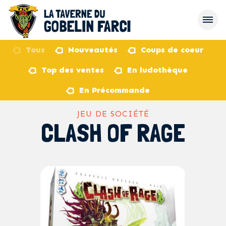
Tous
Nouveautés
Coups de coeur
Top des ventes
En ludothèque
retour
En Précommande
JEU DE SOCIÉTÉ
CLASH OF RAGE