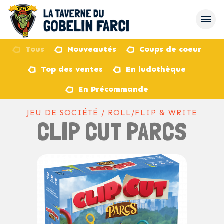
Tous
Nouveautés
Coups de coeur
Top des ventes
En ludothèque
retour
En Précommande
JEU DE SOCIÉTÉ / ROLL/FLIP & WRITE
CLIP CUT PARCS