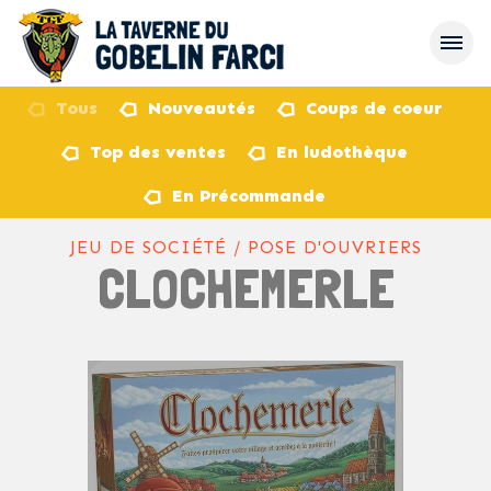
Tous
Nouveautés
Coups de coeur
Top des ventes
En ludothèque
retour
En Précommande
JEU DE SOCIÉTÉ / POSE D'OUVRIERS
CLOCHEMERLE