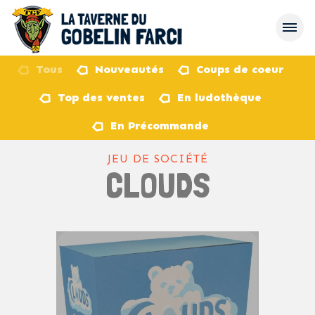
Tous
Nouveautés
Coups de coeur
Top des ventes
En ludothèque
retour
En Précommande
JEU DE SOCIÉTÉ
CLOUDS