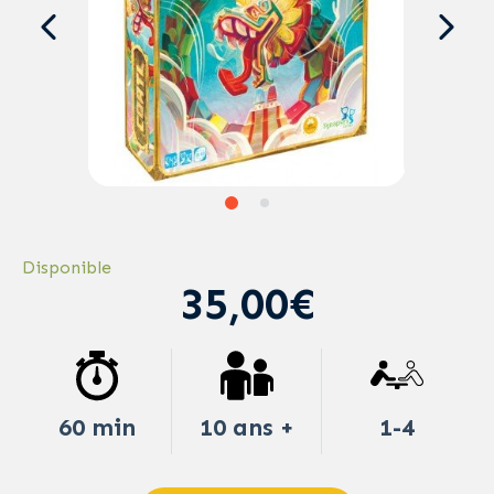
Disponible
35,00€
60 min
10 ans +
1-4