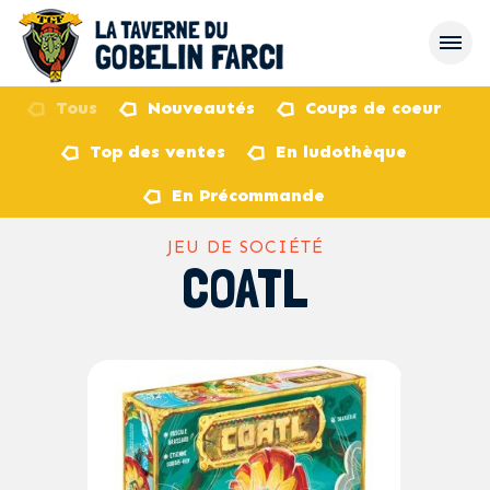
Tous
Nouveautés
Coups de coeur
Top des ventes
En ludothèque
retour
En Précommande
JEU DE SOCIÉTÉ
COATL