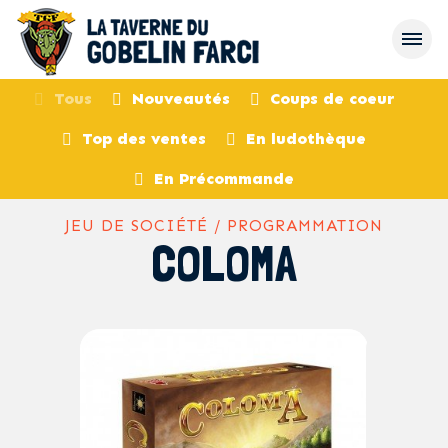
Tous
Nouveautés
Coups de coeur
Top des ventes
En ludothèque
retour
En Précommande
JEU DE SOCIÉTÉ / PROGRAMMATION
COLOMA