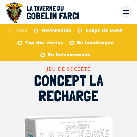
Tous
Nouveautés
Coups de coeur
Top des ventes
En ludothèque
retour
En Précommande
JEU DE SOCIÉTÉ
CONCEPT LA
RECHARGE