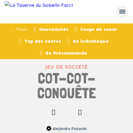
Tous
Nouveautés
Coups de coeur
Top des ventes
En ludothèque
retour
En Précommande
JEU DE SOCIÉTÉ
COT-COT-
CONQUÊTE
Alejandro Pazarán