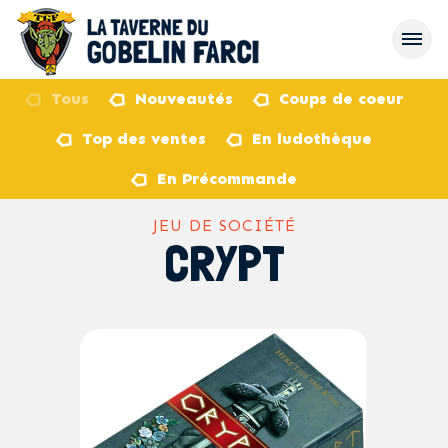
Tous
Nouveautés
Coups de coeur
Top des ventes
En ludothèque
retour
En Précommande
JEU DE SOCIÉTÉ
CRYPT