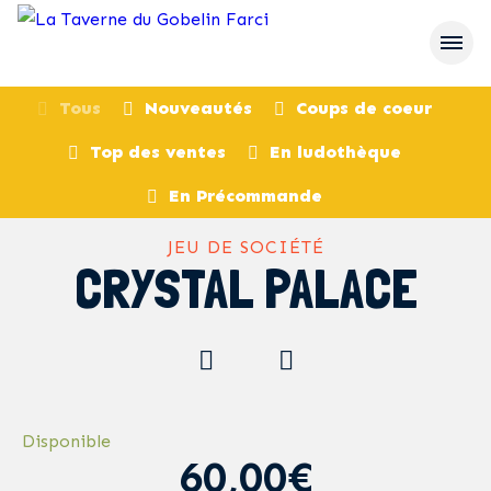
Tous
Nouveautés
Coups de coeur
Top des ventes
En ludothèque
retour
En Précommande
JEU DE SOCIÉTÉ
CRYSTAL PALACE
Disponible
60,00€