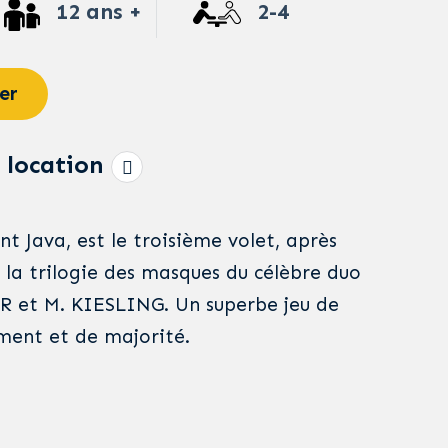
12 ans +
2-4
er
 location
t Java, est le troisième volet, après
 la trilogie des masques du célèbre duo
R et M. KIESLING. Un superbe jeu de
ment et de majorité.