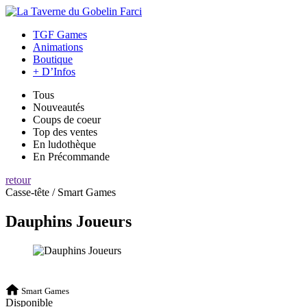
TGF Games
Animations
Boutique
+ D’Infos
Tous
Nouveautés
Coups de coeur
Top des ventes
En ludothèque
En Précommande
retour
Casse-tête / Smart Games
Dauphins Joueurs
Smart Games
Disponible