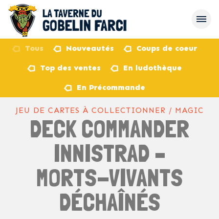
Tous
Nouveautés
Coups de coeur
Top des ventes
En ludothèque
retour
En Précommande
JEU DE CARTES À COLLECTIONNER / MAGIC
DECK COMMANDER
INNISTRAD –
MORTS-VIVANTS
DÉCHAÎNÉS