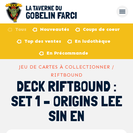
Tous
Nouveautés
Coups de coeur
Top des ventes
En ludothèque
retour
En Précommande
JEU DE CARTES À COLLECTIONNER /
RIFTBOUND
DECK RIFTBOUND :
SET 1 – ORIGINS LEE
SIN EN