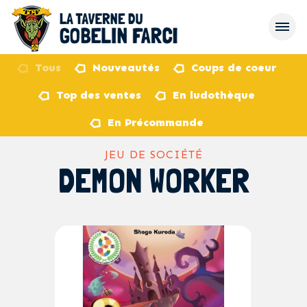
Tous
Nouveautés
Coups de coeur
Top des ventes
En ludothèque
retour
En Précommande
JEU DE SOCIÉTÉ
DEMON WORKER